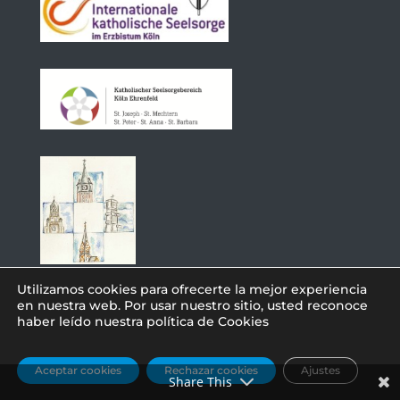
Utilizamos cookies para ofrecerte la mejor experiencia
en nuestra web. Por usar nuestro sitio, usted reconoce
haber leído nuestra política de Cookies
© 2021 Comunidad Católica de lengua
española
By Diseñando Sueños
Aceptar cookies
Rechazar cookies
Ajustes
Share This